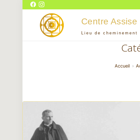
Aller
Facebook
Instagram
au
Centre Assise
contenu
Lieu de cheminement 
Centre Assise
Caté
Accueil
Ac