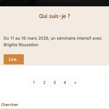
Qui suis-je ?
Du 11 au 16 mars 2026, un séminaire intensif avec
Brigitte Roussillon
Lire..
Pagination
1
2
3
4
»
des
publications
Chercher