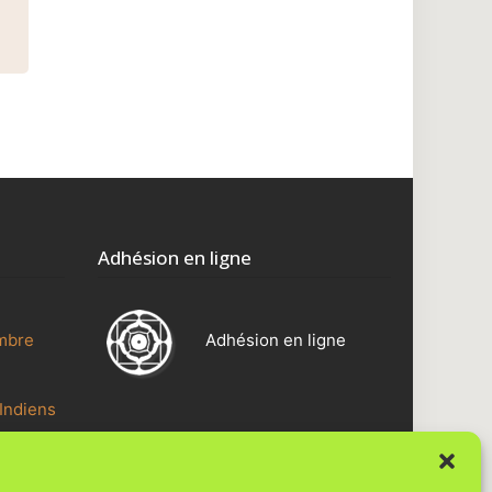
Adhésion en ligne
mbre
Adhésion en ligne
Indiens
Une réalisation Vie Digit@le
ntre