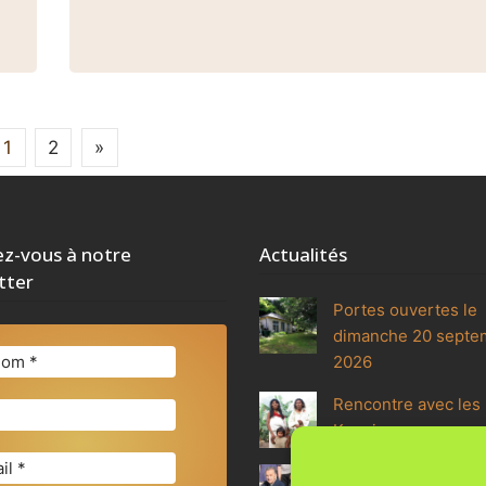
1
2
»
z-vous à notre
Actualités
tter
Portes ouvertes le
dimanche 20 septe
2026
Rencontre avec les 
Koguis
Méditation et renco