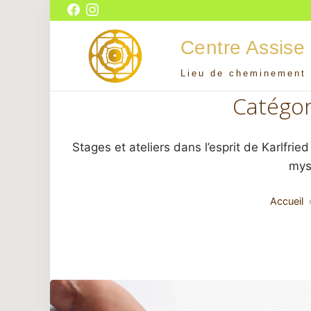
Aller
Facebook
Instagram
au
Centre Assise
contenu
Lieu de cheminement 
Centre Assise
Catégor
Stages et ateliers dans l’esprit de Karlfrie
mys
Accueil