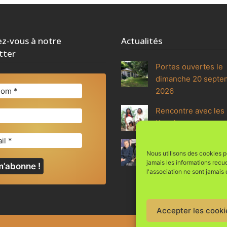
z-vous à notre
Actualités
tter
Portes ouvertes le
dimanche 20 septe
2026
Rencontre avec les 
Koguis
Méditation et renco
Nous utilisons des cookies po
avec le moine zen 
jamais les informations recu
l'association ne sont jamais
Accepter les cooki