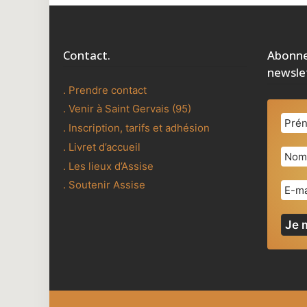
Contact.
Abonne
newsle
. Prendre contact
. Venir à Saint Gervais (95)
. Inscription, tarifs et adhésion
. Livret d’accueil
. Les lieux d’Assise
. Soutenir Assise