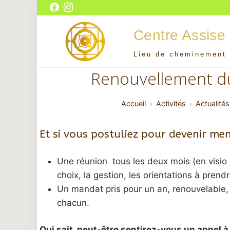
Aller
Facebook
Instagram
au
Centre Assise
contenu
Lieu de cheminement 
Centre Assise
Renouvellement du
Accueil
Activités
Actualités
Et si vous postuliez pour devenir me
Une réunion tous les deux mois (en visio 
choix, la gestion, les orientations à prend
Un mandat pris pour un an, renouvelable
chacun.
Qui sait, peut-être sentirez-vous un appel à 