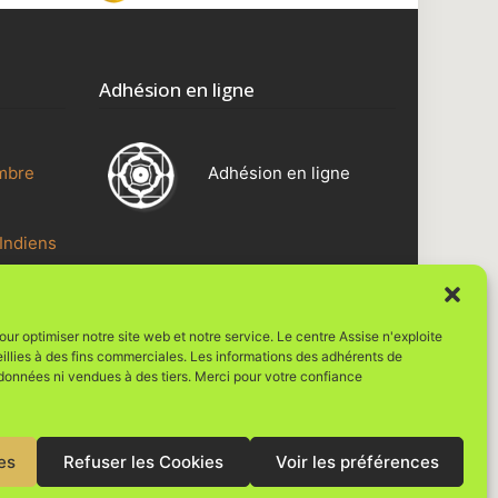
Adhésion en ligne
mbre
Adhésion en ligne
Indiens
Une réalisation Vie Digit@le
ntre
ur optimiser notre site web et notre service. Le centre Assise n'exploite
Ryôsan
eillies à des fins commerciales. Les informations des adhérents de
 données ni vendues à des tiers. Merci pour votre confiance
es
Refuser les Cookies
Voir les préférences