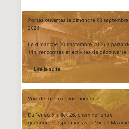
Portes ouvertes le dimanche 20 septembre
2026
Le dimanche 20 septembre 2026 à partir d
14h, rencontres et activités de découverte
Lire la suite
Voix de la Terre, voix humaines
Du 1er au 5 juillet 26, cheminer entre
gratitude et espérance avec Michel Maxime