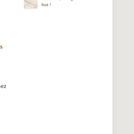
bus !
n
es
mez