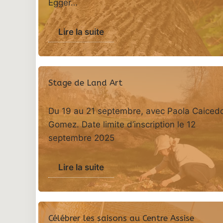
Egger…
Lire la suite
Stage de Land Art
Du 19 au 21 septembre, avec Paola Caiced
Gomez. Date limite d’inscription le 12
septembre 2025
Lire la suite
Célébrer les saisons au Centre Assise