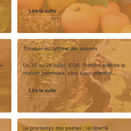
Lire la suite
Travaux au rythme des saisons
o-
Du 20 au 26 juillet 2026. Prendre soin de la
maison commune, c’est aussi prendre…
Lire la suite
Le printemps des poètes : la liberté