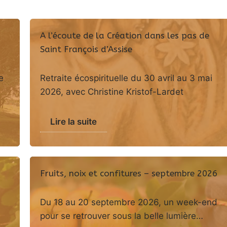
A l’écoute de la Création dans les pas de
Saint François d’Assise
e
Retraite écospirituelle du 30 avril au 3 mai
2026, avec Christine Kristof-Lardet
Lire la suite
Fruits, noix et confitures – septembre 2026
Du 18 au 20 septembre 2026, un week-end
pour se retrouver sous la belle lumière…