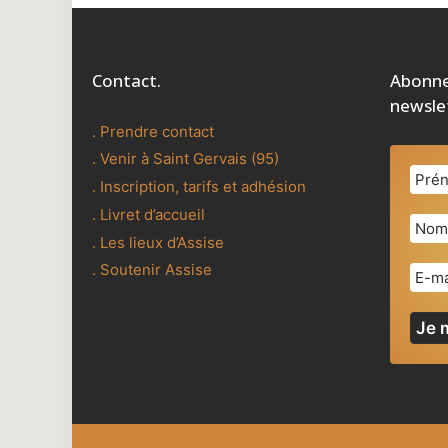
Contact.
Abonne
newsle
. Prendre contact
. Venir à Saint Gervais (95)
. Inscription, tarifs et adhésion
. Livret d’accueil
. Les lieux d’Assise
. Soutenir Assise