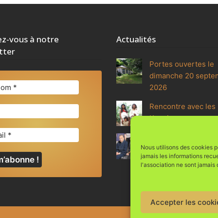
z-vous à notre
Actualités
tter
Portes ouvertes le
dimanche 20 septe
2026
Rencontre avec les 
Koguis
Méditation et renco
Nous utilisons des cookies po
avec le moine zen 
jamais les informations recu
l'association ne sont jamais
Accepter les cooki