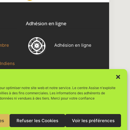
Adhésion en ligne
mbre
Adhésion en ligne
Indiens
Une réalisation Vie Digit@le
ntre
ur optimiser notre site web et notre service. Le centre Assise n'exploite
Ryôsan
eillies à des fins commerciales. Les informations des adhérents de
 données ni vendues à des tiers. Merci pour votre confiance
es
Refuser les Cookies
Voir les préférences