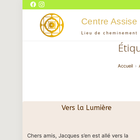
Aller
Facebook
Instagram
au
Centre Assise
contenu
Lieu de cheminement 
Centre Assise
Étiq
Accueil
Vers la Lumière
Chers amis, Jacques s’en est allé vers la