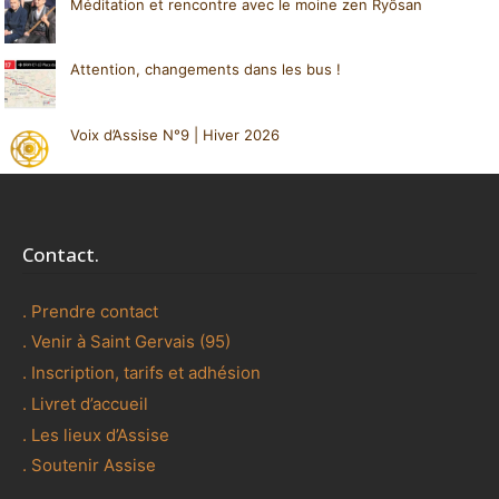
Méditation et rencontre avec le moine zen Ryôsan
Attention, changements dans les bus !
Voix d’Assise N°9 | Hiver 2026
Contact.
. Prendre contact
. Venir à Saint Gervais (95)
. Inscription, tarifs et adhésion
. Livret d’accueil
. Les lieux d’Assise
. Soutenir Assise