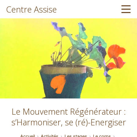
Aller
Centre Assise
Me
au
contenu
Le Mouvement Régénérateur :
s’Harmoniser, se (ré)-Energiser
Accueil
Activités
Les stages
Le corps