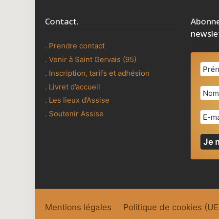
Contact.
Abonne
newsle
. Prendre contact
. Venir à Saint Gervais (95)
. Inscription, tarifs et adhésion
. Livret d’accueil
. Les lieux d’Assise
. Soutenir Assise
Mentions légales
Politique de cookies (UE