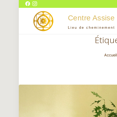
Aller
Facebook
Instagram
au
Centre Assise
contenu
Lieu de cheminement 
Centre Assise
Étiqu
Accueil