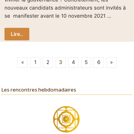
nouveaux candidats administrateurs sont invités à
se manifester avant le 10 novembre 2021 …
Lire..
Pagination
«
1
2
3
4
5
6
»
des
publications
Les rencontres hebdomadaires