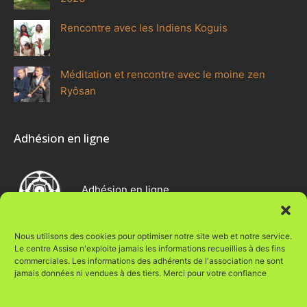
Rencontre avec les Indiens Koguis
Méditation et rencontre avec le moine zen
Ryôsan
Adhésion en ligne
Adhésion en ligne
Nous utilisons des cookies pour optimiser notre site web et notre service.
Le centre Assise n'exploite jamais les informations recueillies à des fins
commerciales. Les informations des adhérents de l'association ne sont
Une réalisation Vie Digit@le
jamais données ni vendues à des tiers. Merci pour votre confiance